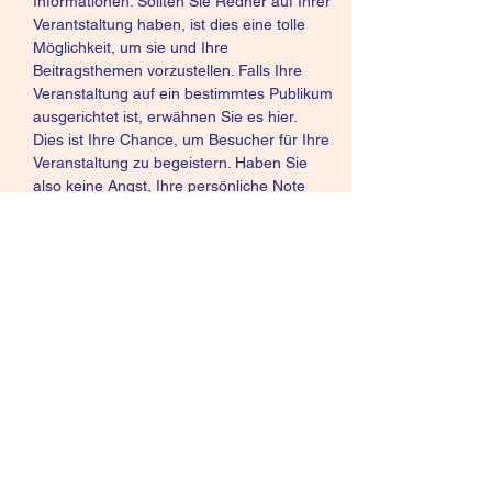
Informationen. Sollten Sie Redner auf Ihrer 
Verantstaltung haben, ist dies eine tolle 
Möglichkeit, um sie und Ihre 
Beitragsthemen vorzustellen. Falls Ihre 
Veranstaltung auf ein bestimmtes Publikum 
ausgerichtet ist, erwähnen Sie es hier. 
Dies ist Ihre Chance, um Besucher für Ihre 
Veranstaltung zu begeistern. Haben Sie 
also keine Angst, Ihre persönliche Note 
einzubringen. Animieren Sie Ihre Besucher 
dazu, sich anzumelden, zu- oder 
abzusagen oder ein Ticket zu kaufen, um 
sich einen Platz zu sichern.
Diese Veranstaltung teilen